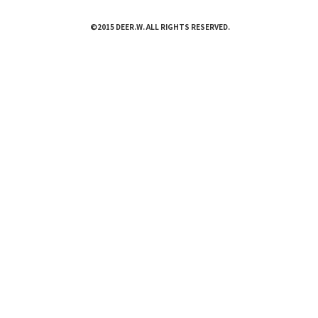
©2015 DEER.W. ALL RIGHTS RESERVED.