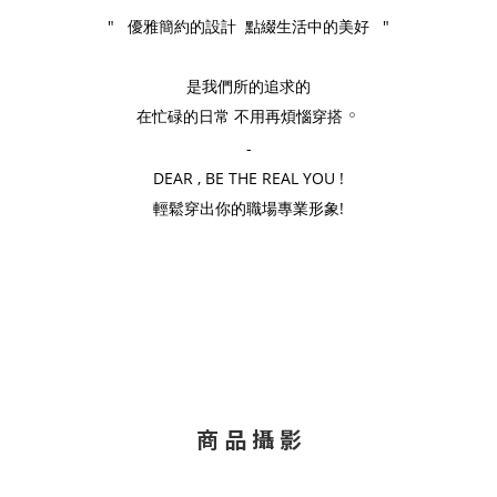
" 優雅簡約的設計 點綴生活中的美好 "
是我們所的追求的
在忙碌的日常 不用再煩惱穿搭
。
-
DEAR , BE THE REAL YOU !
輕鬆穿出你的職場專業形象!
商 品 攝 影