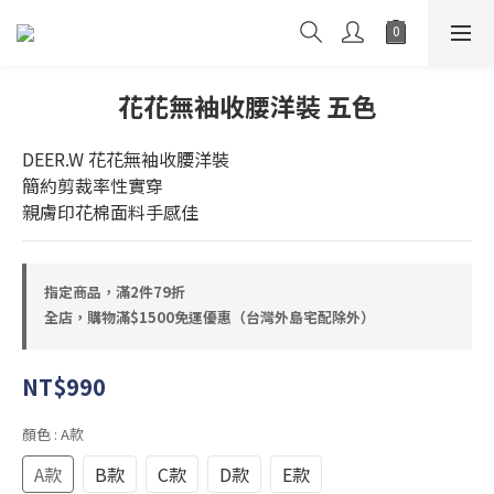
花花無袖收腰洋裝 五色
DEER.W 花花無袖收腰洋裝
簡約剪裁率性實穿
親膚印花棉面料手感佳
指定商品，滿2件79折
全店，購物滿$1500免運優惠（台灣外島宅配除外）
NT$990
顏色
: A款
A款
B款
C款
D款
E款