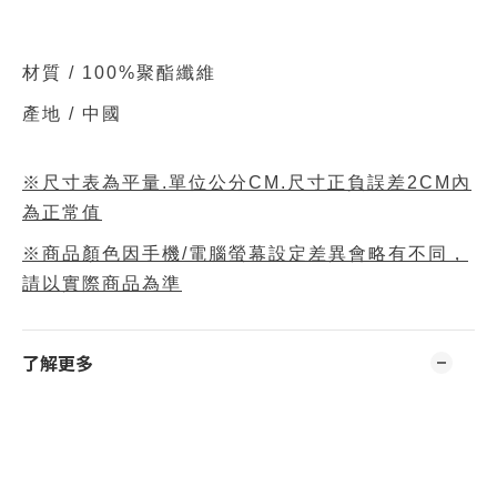
材質 /
100%聚酯纖維
產地 / 中國
※尺寸表為平量.單位公分CM.尺寸正負誤差2CM內
為正常值
※商品顏色因手機/電腦螢幕設定差異會略有不同，
請以實際商品為準
了解更多