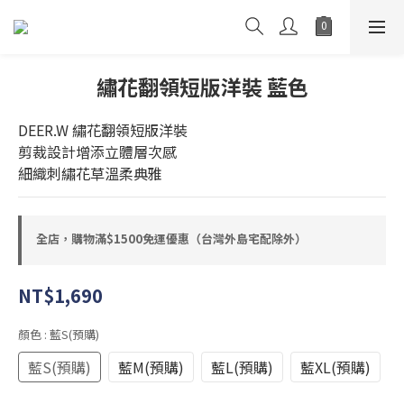
繡花翻領短版洋裝 藍色
DEER.W 繡花翻領短版洋裝
剪裁設計增添立體層次感
細織刺繡花草溫柔典雅
全店，購物滿$1500免運優惠（台灣外島宅配除外）
NT$1,690
顏色
: 藍S(預購)
藍S(預購)
藍M(預購)
藍L(預購)
藍XL(預購)