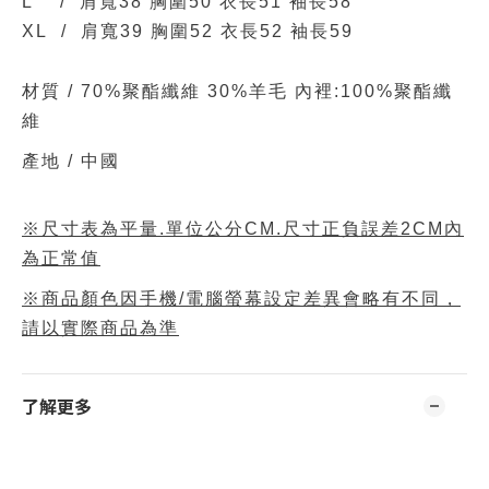
L / 肩寬38 胸圍50 衣長51 袖長58
XL / 肩寬39 胸圍52 衣長52 袖長59
材質 /
70%聚酯纖維 30%羊毛 內裡:100%聚酯纖
維
產地 / 中國
※尺寸表為平量.單位公分CM.尺寸正負誤差2CM內
為正常值
※商品顏色因手機/電腦螢幕設定差異會略有不同，
請以實際商品為準
了解更多