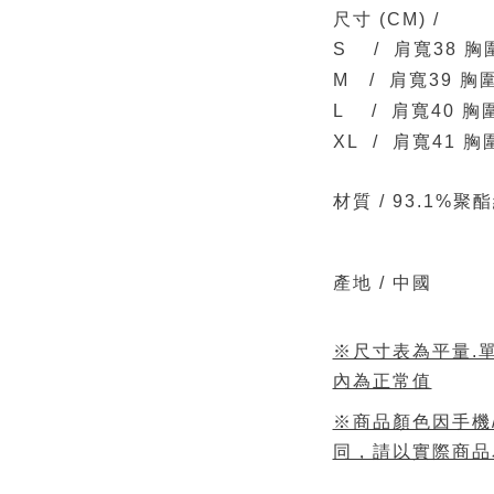
尺寸
(CM)
/
S / 肩寬38 胸
M / 肩寬39 胸圍
L / 肩寬40 胸
XL / 肩寬41 胸
材質 /
93.1%聚
產地 / 中國
※尺寸表為平量.單
內為正常值
※商品顏色因手機
同，請以實際商品