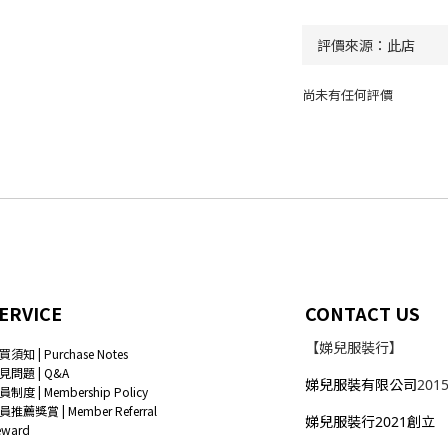
尚未有任何評價
ERVICE
CONTACT US
【娣兒服裝行】
買須知 | Purchase Notes
見問題 | Q&A
娣兒服裝有限公司
201
員制度 | Membership Policy
員推薦獎賞 | Member Referral
娣兒服裝行2021創立
eward