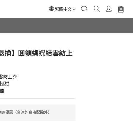
繁體中文
退換】圓領蝴蝶結雪紡上
結雪紡上衣
輕甜
佳
0免運優惠（台灣外島宅配除外）