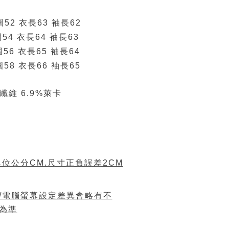
圍52 衣長63 袖長62
54 衣長64 袖長63
圍56 衣長65 袖長64
圍58 衣長66 袖長65
酯纖維 6.9%萊卡
位公分CM.尺寸正負誤差2CM
/電腦螢幕設定差異會略有不
為準