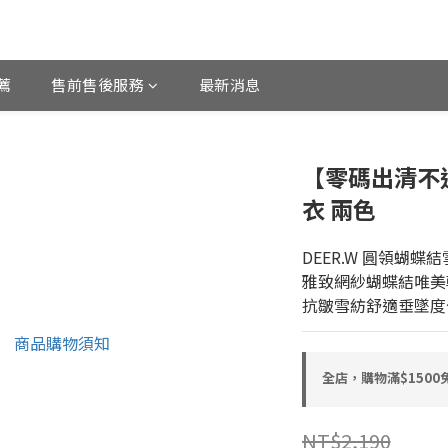
薦
售前售後服務
最新消息
【零碼出清不
衣 兩色
DEER.W 圓領蝴蝶
雅致網紗蝴蝶結唯美
抗皺雪紡舒適垂墜度
全店，購物滿$150
NT$2,190