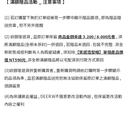
【 滿額贈品活動 _ 注意事項 】
(1) 若訂購當下無於訂單結帳第一步驟中顯示贈品選項 , 即為贈品贈
送完畢 , 恕不另外提醒
(2) 欲辦理退貨 , 且原訂單保留
商品金額未達 3,200 / 6,000元者
, 須
將滿額贈品(全新未拆封)一併退回 , 若贈品未退回 . 包裝不完整 . 非全
新狀態或經判斷有人為瑕疵疑慮 , 須扣除
【質感造型帽】
單個產品價
值 NT590元
,非全新滿額贈品將以宅配貨到付款方式寄回
(3)欲辦理退貨併重新購買者 , 重新購買時請依訂購時第一步驟顯示
的品項為準 , 且若滿額贈品送完恕無法協助保留原訂單之滿額贈品 ,
煩請留意
(4)為保護彼此權益 , DEER.W不隨意更改活動內容 , 但保留更改活動
內容之權利