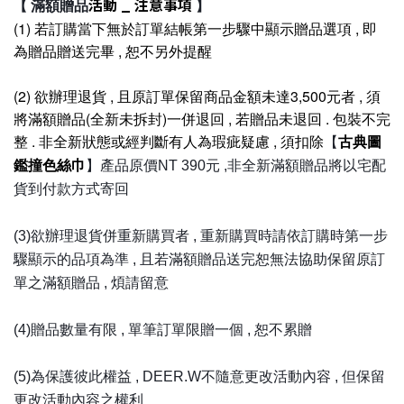
活動 _ 注意事項
滿額贈品
【
】
(1) 若訂購當下無於訂單結帳第一步驟中顯示贈品選項 , 即
為贈品贈送完畢 , 恕不另外提醒
(2) 欲辦理退貨 , 且原訂單保留商品金額未達3,500元者 , 須
將滿額贈品(全新未拆封)一併退回 , 若贈品未退回 . 包裝不完
整 . 非全新狀態或經判斷有人為瑕疵疑慮 , 須扣除
古典圖
【
鑑撞色絲巾
】產品原價NT 390元 ,非全新滿額贈品將以宅配
貨到付款方式寄回
(3)欲辦理退貨併重新購買者 , 重新購買時請依訂購時第一步
驟顯示的品項為準 , 且若滿額贈品送完恕無法協助保留原訂
單之滿額贈品 , 煩請留意
(4)贈品數量有限 , 單筆訂單限贈一個 , 恕不累贈
(5)為保護彼此權益 , DEER.W不隨意更改活動內容 , 但保留
更改活動內容之權利