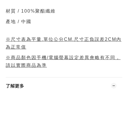
材質 /
100%聚酯纖維
產地 / 中國
※尺寸表為平量.單位公分CM.尺寸正負誤差2CM內
為正常值
※商品顏色因手機/電腦螢幕設定差異會略有不同，
請以實際商品為準
了解更多