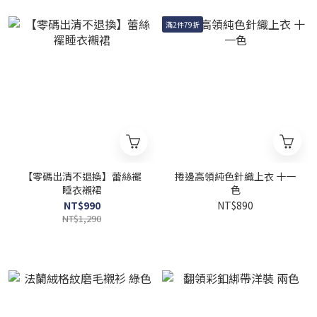
滿2件79折
【零碼出清不退換】蕾絲襬
捲邊高領純色針織上衣 十一
睡衣襯裙
色
NT$990
NT$890
NT$1,290