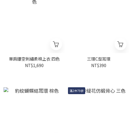
單肩鏤空刺繡柔棉上衣 四色
三環C型耳環
NT$1,690
NT$390
滿2件79折