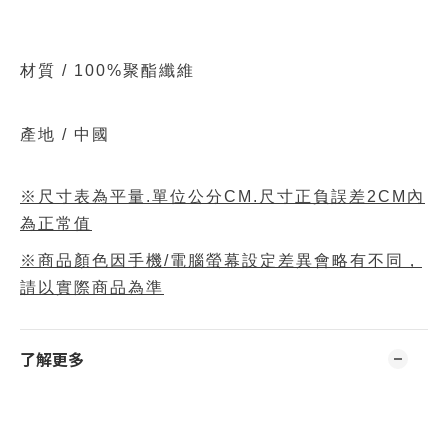
材質 /
100%聚酯纖維
產地 / 中國
※尺寸表為平量.單位公分CM.尺寸正負誤差2CM內
為正常值
※商品顏色因手機/電腦螢幕設定差異會略有不同，
請以實際商品為準
了解更多