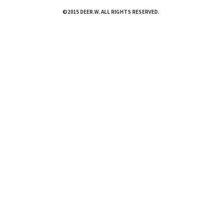
©2015 DEER.W. ALL RIGHTS RESERVED.