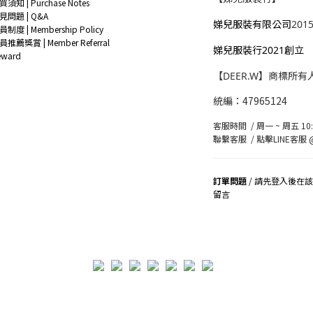
買須知 | Purchase Notes
見問題 | Q&A
娣兒服裝有限公司
201
員制度 | Membership Policy
員推薦獎賞 | Member Referral
娣兒服裝行2021創立
eward
【DEER.W】商標所有
統編：47965124
客服時間 / 周一 ~ 周五 10:0
聯繫客服 /
點擊LINE客服 @
訂單問題
/ 請先登入後在
留言
司