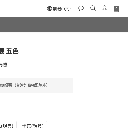
繁體中文
襪 五色
中筒襪
0免運優惠（台灣外島宅配除外）
(現貨)
卡其(現貨)