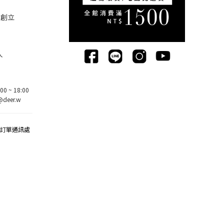
5創立
人
0 ~ 18:00
deer.w
該訂單通訊處