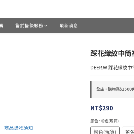
薦
售前售後服務
最新消息
踩花織紋中筒
DEER.W 踩花織紋
全店，購物滿$150
NT$290
顏色
: 粉色(現貨)
粉色(現貨)
藍色