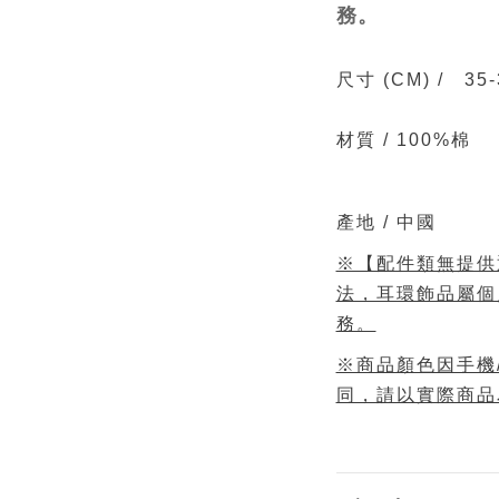
務。
尺寸
(CM)
/
35-
材質 /
100%棉
產地 / 中國
※【配件類無提供
法，耳環飾品屬個
務。
※商品顏色因手機
同，請以實際商品