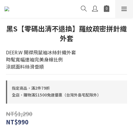
黑S【零碼出清不退換】羅紋疏密拼針織
外套
DEER.W 開襟飛鼠袖冰絲針織外套
時髦寬幅連袖完美身線比例
涼感面料絲滑垂順
指定商品，滿2件79折
全店，購物滿$1500免運優惠（台灣外島宅配除外）
NT$1,290
NT$990