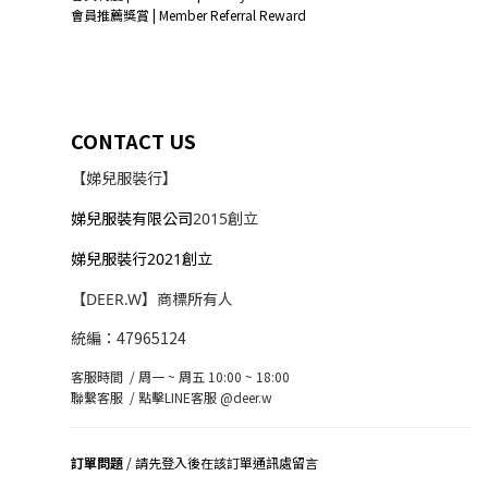
會員推薦獎賞 | Member Referral Reward
CONTACT US
【娣兒服裝行】
娣兒服裝有限公司
2015創立
娣兒服裝行2021創立
【DEER.W】商標所有人
統編：47965124
客服時間 / 周一 ~ 周五 10:00 ~ 18:00
聯繫客服 /
點擊LINE客服 @deer.w
訂單問題
/ 請先登入後在該訂單通訊處留言
司