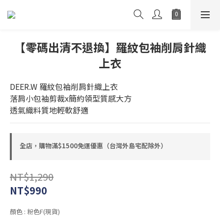
【零碼出清不退換】羅紋包袖削肩針織
上衣
DEER.W 羅紋包袖削肩針織上衣
落肩小包袖剪裁x簡約領型質感大方
透氣織料質地輕軟舒適
全店，購物滿$1500免運優惠（台灣外島宅配除外）
NT$1,290
NT$990
顏色
: 粉色F(現貨)