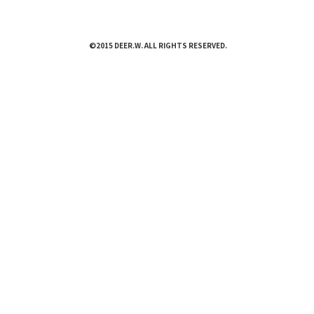
©2015 DEER.W. ALL RIGHTS RESERVED.