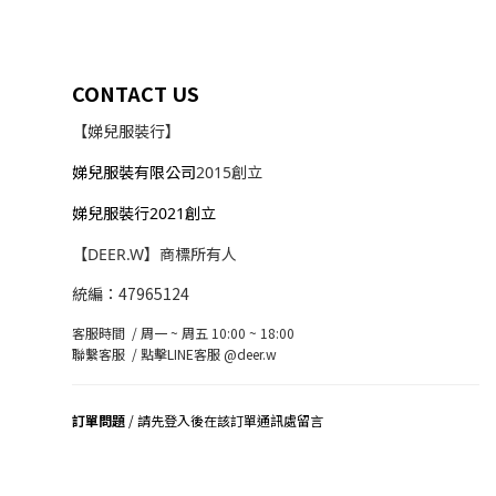
CONTACT US
【娣兒服裝行】
娣兒服裝有限公司
2015創立
娣兒服裝行2021創立
【DEER.W】商標所有人
統編：47965124
客服時間 / 周一 ~ 周五 10:00 ~ 18:00
聯繫客服 /
點擊LINE客服 @deer.w
訂單問題
/ 請先登入後在該訂單通訊處留言
司