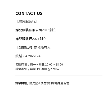
CONTACT US
【娣兒服裝行】
娣兒服裝有限公司
2015創立
娣兒服裝行2021創立
【DEER.W】商標所有人
統編：47965124
客服時間 / 周一 ~ 周五 10:00 ~ 18:00
聯繫客服 /
點擊LINE客服 @deer.w
訂單問題
/ 請先登入後在該訂單通訊處留言
司