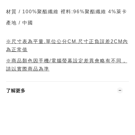
材質 /
100%聚酯纖維 裡料:96%聚酯纖維 4%萊卡
產地 / 中國
※尺寸表為平量.單位公分CM.尺寸正負誤差2CM內
為正常值
※商品顏色因手機/電腦螢幕設定差異會略有不同，
請以實際商品為準
了解更多