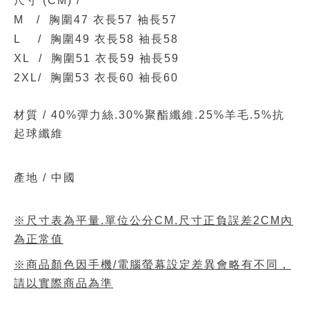
尺寸
(CM)
/
M / 胸圍47 衣長57 袖長57
L / 胸圍49 衣長58 袖長58
XL / 胸圍51 衣長59 袖長59
2XL/ 胸圍53 衣長60 袖長60
材質 /
40%彈力絲.30%聚酯纖維.25%羊毛.5%抗
起球纖維
產地 / 中國
※尺寸表為平量.單位公分CM.尺寸正負誤差2CM內
為正常值
※商品顏色因手機/電腦螢幕設定差異會略有不同，
請以實際商品為準