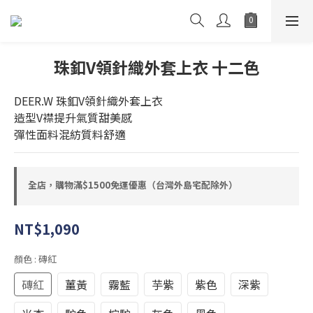
珠釦V領針織外套上衣 十二色
DEER.W 珠釦V領針織外套上衣
造型V襟提升氣質甜美感
彈性面料混紡質料舒適
全店，購物滿$1500免運優惠（台灣外島宅配除外）
NT$1,090
顏色
: 磚紅
磚紅
薑黃
霧藍
芋紫
紫色
深紫