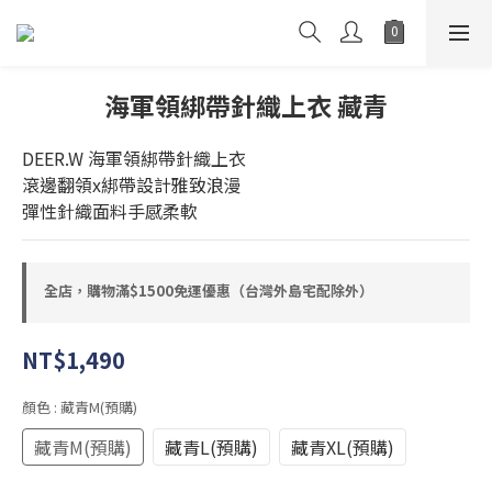
海軍領綁帶針織上衣 藏青
DEER.W 海軍領綁帶針織上衣
滾邊翻領x綁帶設計雅致浪漫
彈性針織面料手感柔軟
全店，購物滿$1500免運優惠（台灣外島宅配除外）
NT$1,490
顏色
: 藏青M(預購)
藏青M(預購)
藏青L(預購)
藏青XL(預購)