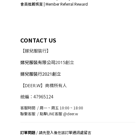
會員推薦獎賞 | Member Referral Reward
CONTACT US
【娣兒服裝行】
娣兒服裝有限公司
2015創立
娣兒服裝行2021創立
【DEER.W】商標所有人
統編：47965124
客服時間 / 周一 ~ 周五 10:00 ~ 18:00
聯繫客服 /
點擊LINE客服 @deer.w
訂單問題
/ 請先登入後在該訂單通訊處留言
司