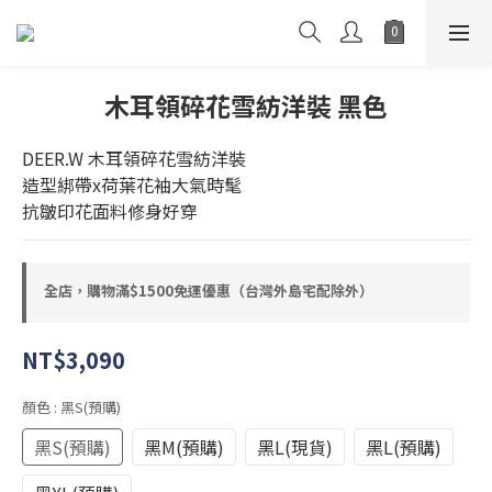
木耳領碎花雪紡洋裝 黑色
DEER.W 木耳領碎花雪紡洋裝 
造型綁帶x荷葉花袖大氣時髦
抗皺印花面料修身好穿
全店，購物滿$1500免運優惠（台灣外島宅配除外）
NT$3,090
顏色
: 黑S(預購)
黑S(預購)
黑M(預購)
黑L(現貨)
黑L(預購)