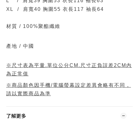
L / 肩寬39 胸圍53 衣長116 袖長63
XL / 肩寬40 胸圍55 衣長117 袖長64
材質 /
100%聚酯纖維
產地 / 中國
※尺寸表為平量.單位公分CM.尺寸正負誤差2CM內
為正常值
※商品顏色因手機/電腦螢幕設定差異會略有不同，
請以實際商品為準
了解更多