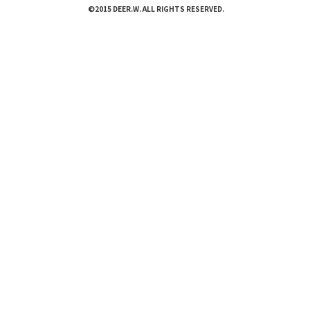
©2015 DEER.W. ALL RIGHTS RESERVED.