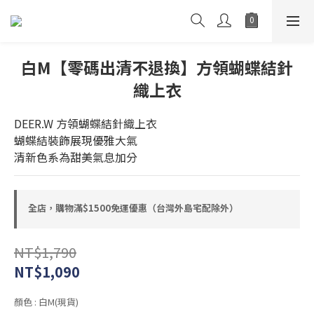
白M【零碼出清不退換】方領蝴蝶結針
織上衣
DEER.W 方領蝴蝶結針織上衣
蝴蝶結裝飾展現優雅大氣
清新色系為甜美氣息加分
全店，購物滿$1500免運優惠（台灣外島宅配除外）
NT$1,790
NT$1,090
顏色
: 白M(現貨)