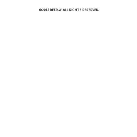
©2015 DEER.W. ALL RIGHTS RESERVED.