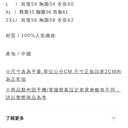
L / 肩寬54 胸圍54 衣長60
XL / 肩寬55 胸圍56 衣長61
2XL/ 肩寬56 胸圍58 衣長62
材質 /
100%人造纖維
產地 / 中國
※尺寸表為平量.單位公分CM.尺寸正負誤差2CM內
為正常值
※商品顏色因手機/電腦螢幕設定差異會略有不同，
請以實際商品為準
了解更多