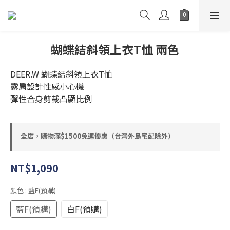
蝴蝶結斜領上衣T恤 兩色
DEER.W 蝴蝶結斜領上衣T恤
露肩設計性感小心機
彈性合身剪裁凸顯比例
全店，購物滿$1500免運優惠（台灣外島宅配除外）
NT$1,090
顏色
: 藍F(預購)
藍F(預購)
白F(預購)