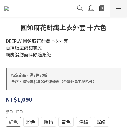
圓領麻花針織上衣外套 十六色
DEER.W 圓領麻花針織上衣外套
百搭版型微甜質感
親膚混紡面料舒適細緻
指定商品，滿2件79折
全店，購物滿$1500免運優惠（台灣外島宅配除外）
NT$1,090
顏色
: 紅色
紅色
粉色
暖橘
黃色
淺綠
深綠