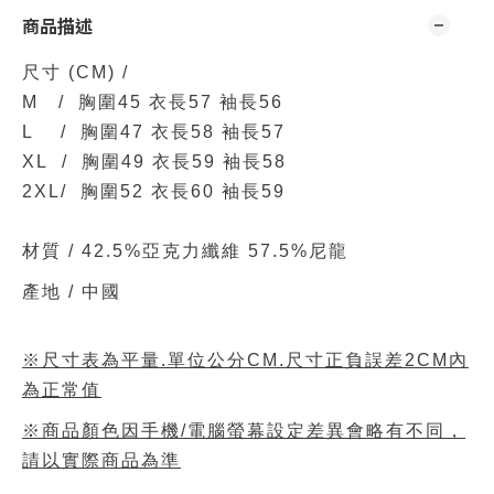
商品描述
尺寸
(CM)
/
M / 胸圍45 衣長57 袖長56
L / 胸圍47 衣長58 袖長57
XL /
胸圍49 衣長59 袖長58
2XL/
胸圍52 衣長60 袖長59
材質 /
42.5%亞克力纖維 57.5%尼龍
產地 / 中國
※尺寸表為平量.單位公分CM.尺寸正負誤差2CM內
為正常值
※商品顏色因手機/電腦螢幕設定差異會略有不同，
請以實際商品為準