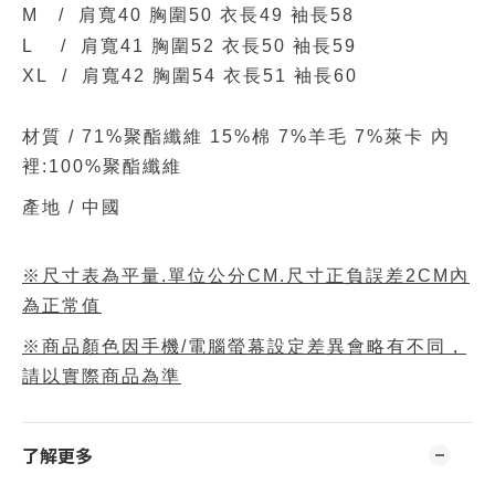
M / 肩寬40 胸圍50 衣長49 袖長58
L / 肩寬41 胸圍52 衣長50 袖長59
XL / 肩寬42 胸圍54 衣長51 袖長60
材質 /
71%聚酯纖維 15%棉 7%羊毛 7%萊卡 內
裡:100%聚酯纖維
產地 / 中國
※尺寸表為平量.單位公分CM.尺寸正負誤差2CM內
為正常值
※商品顏色因手機/電腦螢幕設定差異會略有不同，
請以實際商品為準
了解更多