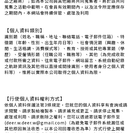
品之廠商）；如為本公司與其他廠商共同蒐集者，將於該共同
蒐集之活動中載明。在會員有效期間內，以及法令所定應保存
之期間內，本網站會持續保管、處理及利用
【個人資料類別】
識別類（姓名、職稱、地址、聯絡電話、電子郵件信箱）、特
徵類（年齡、性別、出生年月日等）、社會情況類（興趣、休
閒、生活格調、消費模式等）、教育、技術或其他專業類（學
歷）、受僱情形類（任職公司、職務等）、其他（為完成收款
或付款所需之資料、往來電子郵件、網站留言、系統自動紀錄
之軌跡資訊及其他得以直接或間接識別，使用者身分之個人資
料等），惟將以實際本公司取得之個人資料為限。
【行使個人資料權利方式】
依個人資料保護法第3條規定，您就您的個人資料享有查詢或請
求閱覽、請求製給複製本、請求補充或更正、請求停止蒐集、
處理或利用、請求刪除之權利。您可以透過寄送電子郵件至
(deer.w.deer.w@gmail.com)（為避免電子郵件系統漏信或
其他原因無法收悉，以本公司回覆收悉為準）方式行使上開權