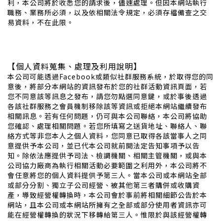
利，本公司將於收悉您的請求後，儘速處理。但因本網站執行
職務、業務所必須，以及依相關法令規定，必須存檔備查之交
易資料，不在此限。
【個人資料蒐集、處理及利用說明】
本公司可能透過Facebook或類似社群服務系統，於取得您的同
意後，將部分本網站的資訊發布於您的社群活動資訊頁面，若
您不同意該等訊息之發布，請您勿點選同意鍵，或於事後透過
各該社群服務之會員機制移除該等資訊或拒絕本網站繼續發布
相關訊息。若有任何問題，仍可與本公司聯絡，本公司將協助
您確認、處理相關問題。若您所填寫之送貨地址、聯絡人、聯
絡方式等非您本人之個人資料，您同意已取得各該當事人之同
意提供予本公司，並已代本公司就前開法定告知事項予以告
知。除依法應提供予司法、檢調機關、相關主管機關，或與本
公司協力廠商為執行相關活動必要範圍之利用外，本公司將不
會任意將您的個人資料提供予第三人。當本公司或本網站全部
或部分分割、獨立子公司經營、被其他第三者購併或收購資
產，導致經營權轉換時，本公司會於事前將相關細節公告於本
網站，且本公司或本網站所擁有之全部或部分使用者資訊亦可
能在經營權轉換的狀況下移轉給第三人。惟限於與該經營權轉