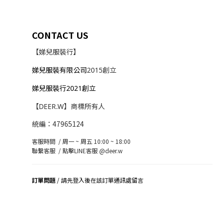
CONTACT US
【娣兒服裝行】
娣兒服裝有限公司
2015創立
娣兒服裝行2021創立
【DEER.W】商標所有人
統編：47965124
客服時間 / 周一 ~ 周五 10:00 ~ 18:00
聯繫客服 /
點擊LINE客服 @deer.w
訂單問題
/ 請先登入後在該訂單通訊處留言
司