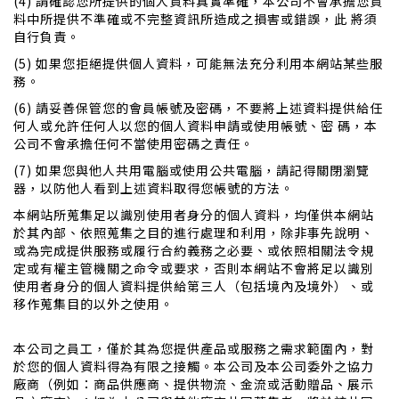
(4) 請確認您所提供的個人資料真實準確，本公司不會承擔您資
料中所提供不準確或不完整資訊所造成之損害或錯誤，此 將須
自行負責。
(5) 如果您拒絕提供個人資料，可能無法充分利用本網站某些服
務。
(6) 請妥善保管您的會員帳號及密碼，不要將上述資料提供給任
何人或允許任何人以您的個人資料申請或使用帳號、密 碼，本
公司不會承擔任何不當使用密碼之責任。
(7) 如果您與他人共用電腦或使用公共電腦，請記得關閉瀏覽
器，以防他人看到上述資料取得您帳號的方法。
本網站所蒐集足以識別使用者身分的個人資料，均僅供本網站
於其內部、依照蒐集之目的進行處理和利用，除非事先說明、
或為完成提供服務或履行合約義務之必要、或依照相關法令規
定或有權主管機關之命令或要求，否則本網站不會將足以識別
使用者身分的個人資料提供給第三人（包括境內及境外）、或
移作蒐集目的以外之使用。
本公司之員工，僅於其為您提供產品或服務之需求範圍內，對
於您的個人資料得為有限之接觸。本公司及本公司委外之協力
廠商（例如：商品供應商、提供物流、金流或活動贈品、展示