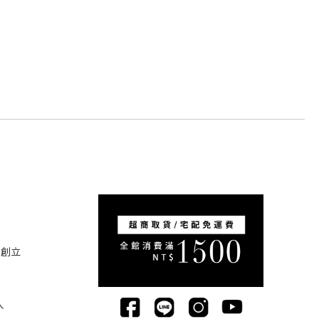
5創立
人