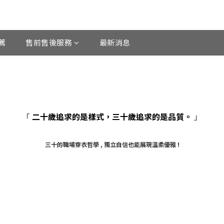
薦
售前售後服務
最新消息
「
二十歲追求的是樣式，三十歲追求的是品質。
」
三十的職場穿衣哲學 , 獨立自信也能展現溫柔優雅 !