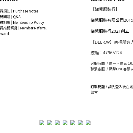
【娣兒服裝行】
買須知 | Purchase Notes
見問題 | Q&A
娣兒服裝有限公司
201
員制度 | Membership Policy
員推薦獎賞 | Member Referral
娣兒服裝行2021創立
eward
【DEER.W】商標所有
統編：47965124
客服時間 / 周一 ~ 周五 10:0
聯繫客服 /
點擊LINE客服 @
訂單問題
/ 請先登入後在
留言
司