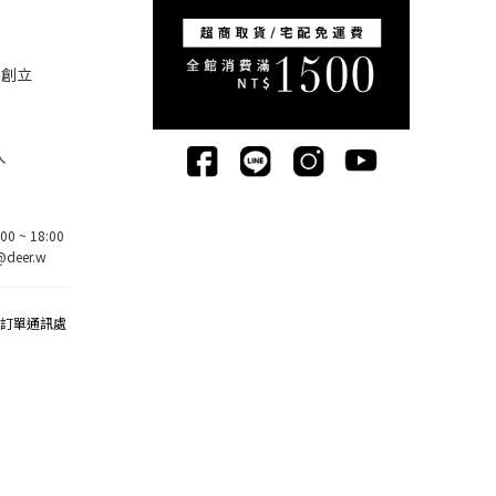
5創立
人
0 ~ 18:00
deer.w
該訂單通訊處