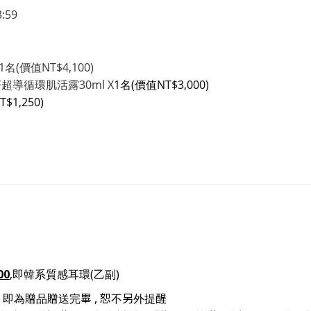
3:59
(價值NT$4,100)
妍超導循環肌活露30ml X
1名(價值NT$3,000)
$1,250)
00
,即韓系質感耳環(乙副)
 即為贈品贈送完畢 , 恕不另外提醒