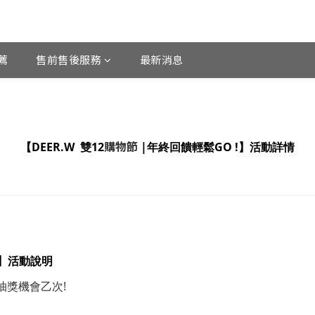
薦
售前售後服務
最新消息
購物節
【
DEER.W 雙12
|
年終回饋輕鬆GO
!】活動詳情
】活動說明
抽獎機會乙次!