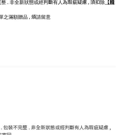
【韓
不完整 . 非全新狀態或經判斷有人為瑕疵疑慮 , 須扣除
單之滿額贈品 , 煩請留意
 . 包裝不完整 . 非全新狀態或經判斷有人為瑕疵疑慮 ,
式寄回