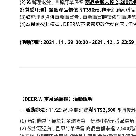
商品金額未達 2,200元
(2) 欲辦理退貨 , 且原訂單保留
系質感耳環】
單個產品價值 NT390元
,非全新滿額贈
(3)欲辦理退貨併重新購買者 , 重新購買時請依訂購時
(4)為保護彼此權益 , DEER.W不隨意更改活動內容 
(活動期間: 2021 . 11 . 29 00:00 - 2021 . 12 . 5 23:59
【DEER.W 本月滿額禮
】活動說明
•
活動辦法 :
滿NT$2,500
11/29 起,全館消費
,即贈優雅
(1) 若訂購當下無於訂單結帳第一步驟中顯示贈品選項 ,
(2) 欲辦理退貨 , 且原訂單保留
商品金額未達 2,500元/4
須扣除
【優雅生活皮革收納盒】
單個產品價值 NT490