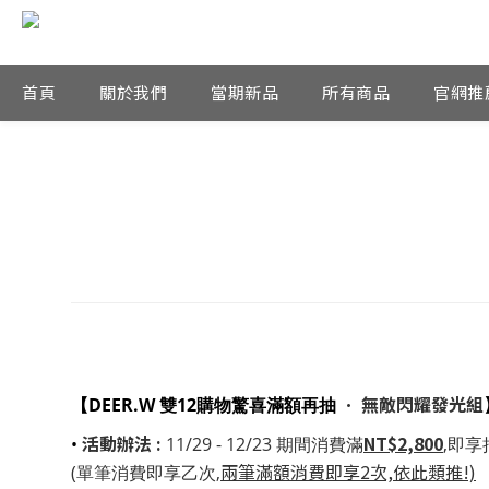
首頁
關於我們
當期新品
所有商品
官網推
•
無敵閃耀發光
組
【DEER.W 雙12購物驚喜滿額再抽
活動辦法 :
NT$2,800
•
11/29 - 12/23 期間消費滿
,即享
兩筆滿額消費即享2次,依此類推!)
(單筆消費即享乙次,