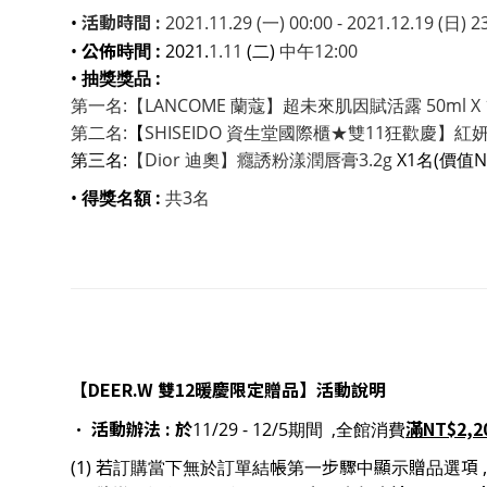
活動時間 :
•
2021.11.29 (一) 00:00 - 2021.12.19 (日) 2
公佈
•
時間 :
2021.
1.11
(二)
中午12:00
•
抽獎獎品 :
第一名:【LANCOME 蘭蔻】超未來肌因賦活露 50ml X 1名
第二名:
【
SHISEIDO 資生堂國際櫃★雙11狂歡慶】紅
第三名:
【Dior 迪奧】癮誘粉漾潤唇膏3.2g
X
1名
(價值NT
•
得獎名額 :
共3名
【DEER.W 雙12暖慶限定贈品
】活動說明
•
活動辦法 :
於
滿NT$2,2
11/29 - 12/5期間 ,全館消費
(1) 若訂購當下無於訂單結帳第一步驟中顯示贈品選項 ,