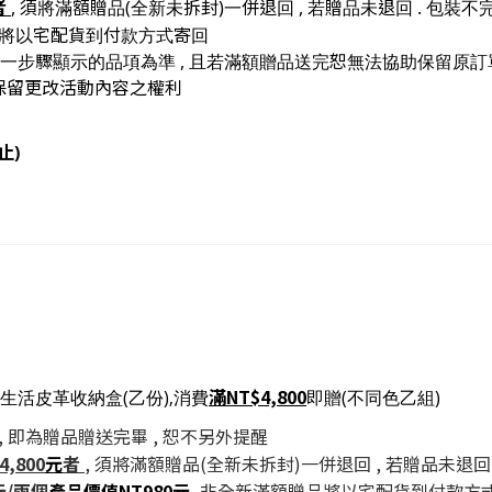
者
, 須將滿額贈品(全新未拆封)一併退回 , 若贈品未退回 . 包裝
品將以宅配貨到付款方式寄回
第一步驟顯示的品項為準 , 且若滿額贈品送完恕無法協助保留原訂
, 但保留更改活動內容之權利
 止)
滿NT$4,800
生活皮革收納盒(乙份),消費
即贈(不同色乙組)
 即為贈品贈送完畢 , 恕不另外提醒
,800
元
者
, 須將滿額贈品(全新未拆封)一併退回 , 若贈品未退回
元/兩個
產品價值
NT980元
,非全新滿額贈品將以宅配貨到付款方