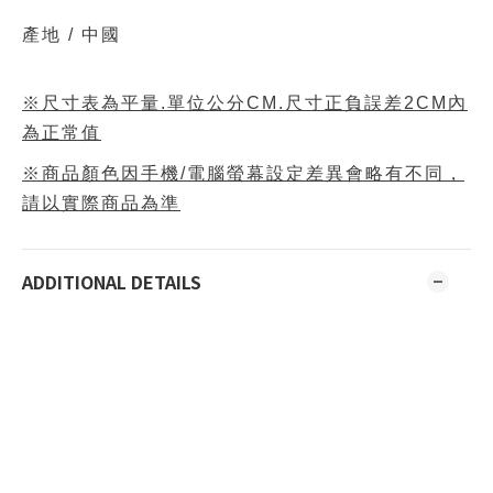
產地 / 中國
※尺寸表為平量.單位公分CM.尺寸正負誤差2CM內
為正常值
※商品顏色因手機/電腦螢幕設定差異會略有不同，
請以實際商品為準
ADDITIONAL DETAILS