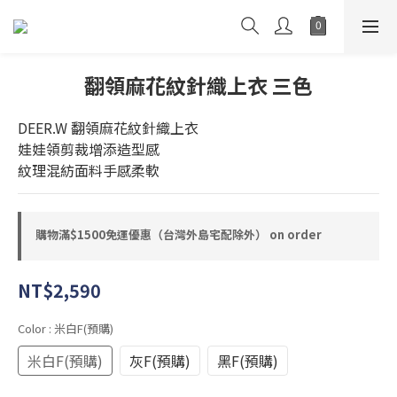
翻領麻花紋針織上衣 三色
DEER.W 翻領麻花紋針織上衣
娃娃領剪裁增添造型感
紋理混紡面料手感柔軟
購物滿$1500免運優惠（台灣外島宅配除外） on order
NT$2,590
Color
: 米白F(預購)
米白F(預購)
灰F(預購)
黑F(預購)