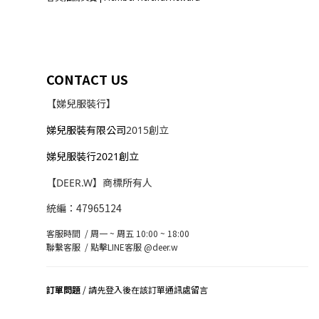
CONTACT US
【娣兒服裝行】
娣兒服裝有限公司
2015創立
娣兒服裝行2021創立
【DEER.W】商標所有人
統編：47965124
客服時間 / 周一 ~ 周五 10:00 ~ 18:00
聯繫客服 /
點擊LINE客服 @deer.w
訂單問題
/ 請先登入後在該訂單通訊處留言
司