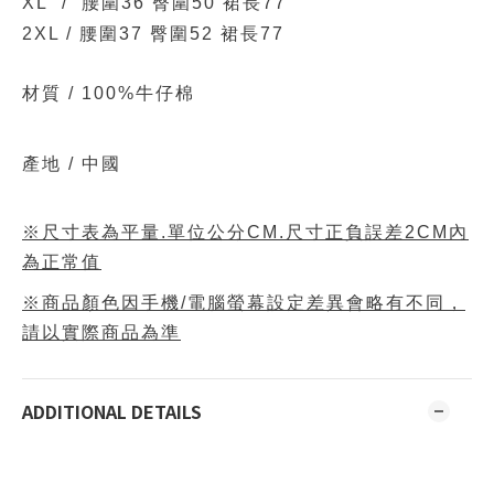
XL / 腰圍36 臀圍50 裙長77
2XL / 腰圍37 臀圍52 裙長77
材質 /
100%牛仔棉
產地 / 中國
※尺寸表為平量.單位公分CM.尺寸正負誤差2CM內
為正常值
※商品顏色因手機/電腦螢幕設定差異會略有不同，
請以實際商品為準
ADDITIONAL DETAILS