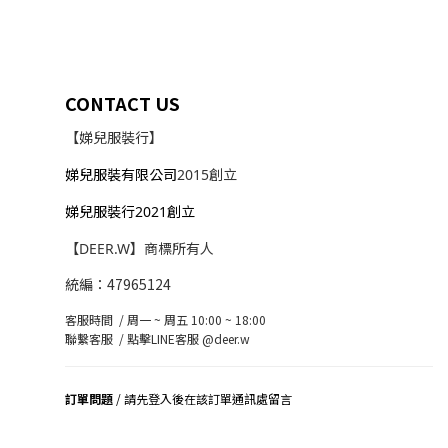
CONTACT US
【娣兒服裝行】
娣兒服裝有限公司
2015創立
娣兒服裝行2021創立
【DEER.W】商標所有人
統編：47965124
客服時間 / 周一 ~ 周五 10:00 ~ 18:00
聯繫客服 /
點擊LINE客服 @deer.w
訂單問題
/ 請先登入後在該訂單通訊處留言
司