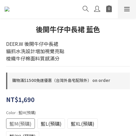
後開牛仔中長裙 藍色
DEER.W 後開牛仔中長裙
貓抓水洗設計增加視覺亮點
梭織牛仔棉面料質感滿分
購物滿$1500免運優惠（台灣外島宅配除外） on order
NT$1,690
Color
: 藍M(預購)
藍M(預購)
藍L(預購)
藍XL(預購)