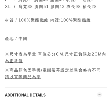
XL /
肩寬38 胸圍51 腰圍43 衣長98 袖長28
材質 /
100%聚酯纖維 內裡:100%聚酯纖維
產地 / 中國
※尺寸表為平量.單位公分CM.尺寸正負誤差2CM內
為正常值
※商品顏色因手機/電腦螢幕設定差異會略有不同，
請以實際商品為準
ADDITIONAL DETAILS