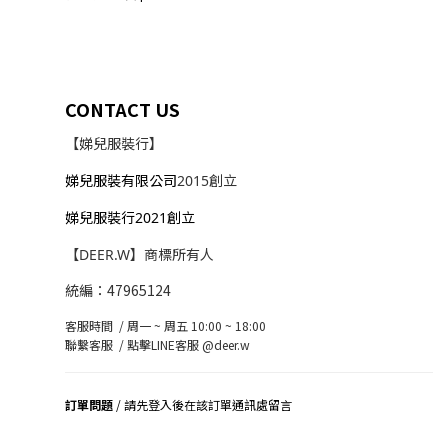
CONTACT US
【娣兒服裝行】
娣兒服裝有限公司
2015創立
娣兒服裝行2021創立
【DEER.W】商標所有人
統編：47965124
客服時間 / 周一 ~ 周五 10:00 ~ 18:00
聯繫客服 /
點擊LINE客服 @deer.w
訂單問題
/ 請先登入後在該訂單通訊處留言
司