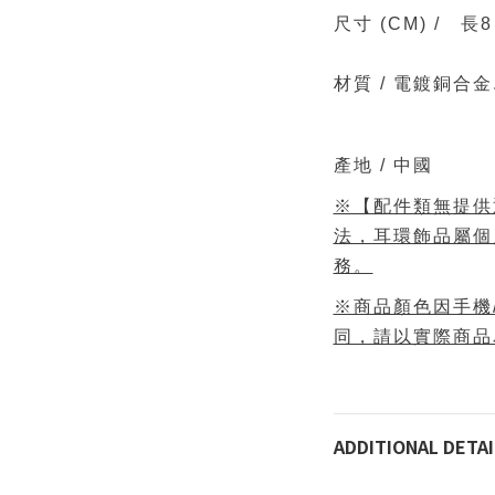
尺寸
(CM)
/
長8
材質 /
電鍍銅合金
產地 / 中國
※【配件類無提供
法，耳環飾品屬個
務。
※商品顏色因手機
同，請以實際商品
ADDITIONAL DETAI