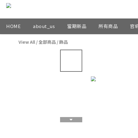
HOME
about_us
當期新品
所有商品
官
View All
/
全部商品
/
飾品