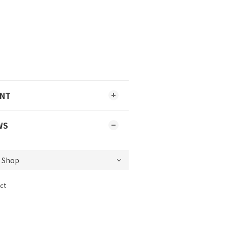
ENT
WS
ct