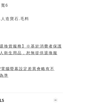
 寬6
.人造寶石.毛料
退換貨服務】※基於消費者保護
人衛生用品，恕無提供退換服
/電腦螢幕設定差異會略有不
為準
LS