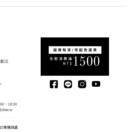
5創立
人
0 ~ 18:00
deer.w
該訂單通訊處