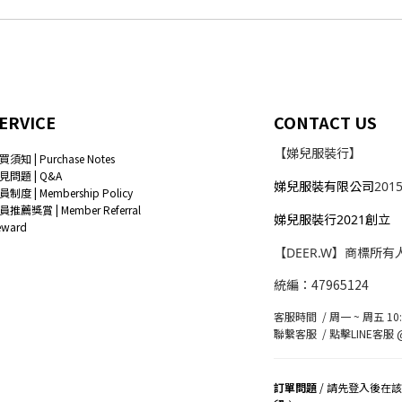
ERVICE
CONTACT US
【娣兒服裝行】
買須知 | Purchase Notes
見問題 | Q&A
娣兒服裝有限公司
201
員制度 | Membership Policy
員推薦獎賞 | Member Referral
娣兒服裝行2021創立
eward
【DEER.W】商標所有
統編：47965124
客服時間 / 周一 ~ 周五 10:0
聯繫客服 /
點擊LINE客服 @
訂單問題
/ 請先登入後在