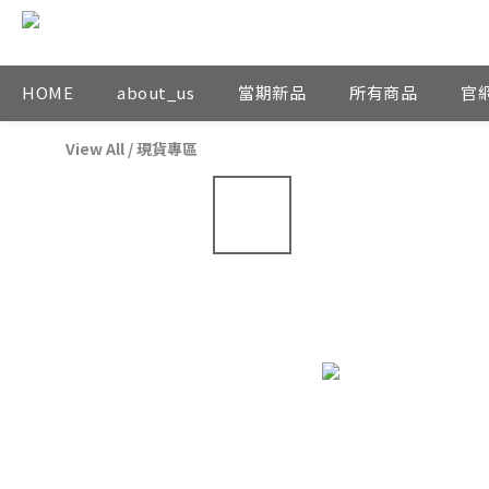
HOME
about_us
當期新品
所有商品
官
View All
/
現貨專區