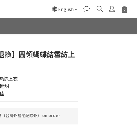
English
退換】圓領蝴蝶結雪紡上
結雪紡上衣
輕甜
佳
（台灣外島宅配除外） on order