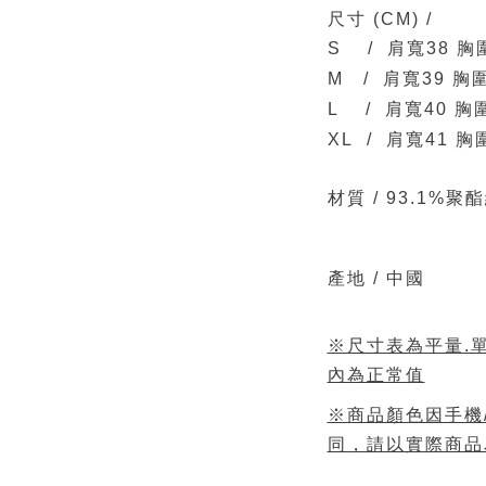
尺寸
(CM)
/
S / 肩寬38 胸
M / 肩寬39 胸圍
L / 肩寬40 胸
XL / 肩寬41 胸
材質 /
93.1%聚
產地 / 中國
※尺寸表為平量.單
內為正常值
※商品顏色因手機
同，請以實際商品