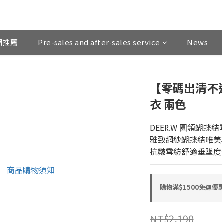
網推薦
Pre-sales and after-sales service
News
【零碼出清不
衣 兩色
DEER.W 圓領蝴蝶
雅致網紗蝴蝶結唯美
抗皺雪紡舒適垂墜度
購物滿$1500免運優惠
NT$2,190