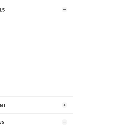
LS
ENT
WS