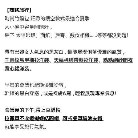
商務旅行
【
】
時尚竹編包 細緻的縷空款式最適合夏季
大小適中容量剛剛好 ,
裝下 太陽眼鏡
、面紙、唇膏、數位相機......等等都沒問題!
,
帶有巴黎女人氣息的黑灰白 , 最能展現俐落優雅的氣質
千鳥紋馬甲襯衫洋裝
天絲棉綁帶襯衫洋裝
點點網紗開衩
、
、
背心裙洋裝
。
早晨的會議也能顯優雅從容 ,
幹練的黑白穿搭
, 或是裸膚&黑 , 輕鬆展現專業氣息!
會議後的下午,帶上草編帽
拉菲草不收邊蝴蝶結圓帽
,
可折疊草編漁夫帽
就能享受旅行氣氛
。