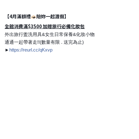
【4月滿額禮
陪妳一起渡假】
👒
全館消費滿$3500 加贈旅行必備化妝包
外出旅行盥洗用具&女生日常保養&化妝小物
通通一起帶著走!!
(數量有限 . 送完為止)
►
https://reurl.cc/qKxvp