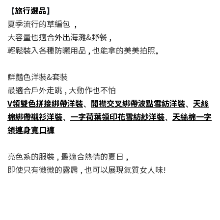
旅行選品
【
】
夏季流行的草編包
,
大容量也適合
外出
海灘&野餐
,
輕鬆裝入各種防曬用品
,
也能拿的美美拍照
。
鮮豔色洋裝&套裝
最適合戶外走跳 , 大動作也不怕
V領雙色拼接綁帶洋裝
開襟交叉綁帶波點雪紡洋裝
天絲
、
、
棉綁帶襯衫洋裝
一字荷葉領印花雪紡紗洋裝
天絲棉一字
、
、
領連身寬口褲
亮色系的服裝 , 最適合熱情的夏日
,
即使只有微微的露肩 , 也可以展現氣質女人味!