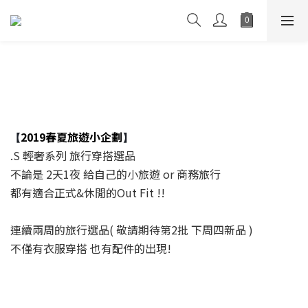
2019春夏旅遊小企劃
【
】
.S 輕奢系列 旅行穿搭選品
不論是 2天1夜 給自己的小旅遊 or 商務旅行
都有適合正式&休閒的Out Fit !!
連續兩周的旅行選品( 敬請期待第2批 下周四新品 )
不僅有衣服穿搭 也有配件的出現!