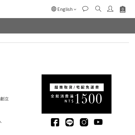
English
5創立
人