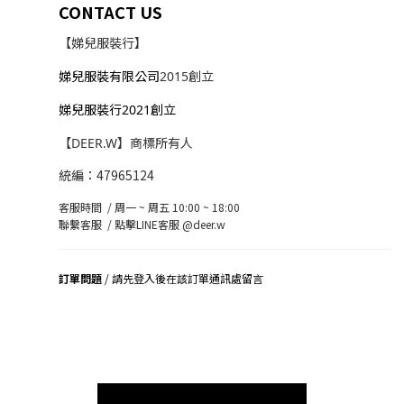
CONTACT US
【娣兒服裝行】
娣兒服裝有限公司
2015創立
娣兒服裝行2021創立
【DEER.W】商標所有人
統編：47965124
客服時間 / 周一 ~ 周五 10:00 ~ 18:00
聯繫客服 /
點擊LINE客服 @deer.w
訂單問題
/ 請先登入後在該訂單通訊處留言
司