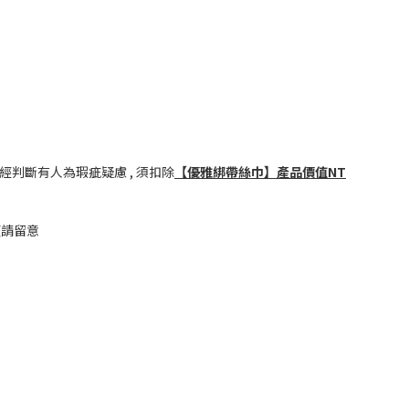
或經判斷有人為瑕疵疑慮 , 須扣除
【優雅綁帶絲巾
】產品價值NT
煩請留意