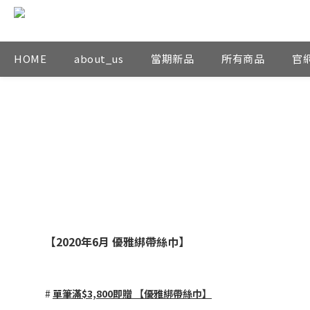
HOME
about_us
當期新品
所有商品
官
【2020年6月 優雅綁帶絲巾】
#
單筆滿$3,800即贈 【優雅綁帶絲巾】