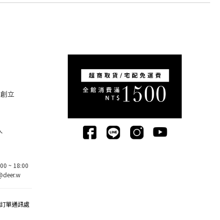
5創立
人
0 ~ 18:00
deer.w
該訂單通訊處