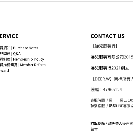
ERVICE
CONTACT US
【娣兒服裝行】
買須知 | Purchase Notes
見問題 | Q&A
娣兒服裝有限公司
201
員制度 | Membership Policy
員推薦獎賞 | Member Referral
娣兒服裝行2021創立
eward
【DEER.W】商標所有
統編：47965124
客服時間 / 周一 ~ 周五 10:0
聯繫客服 /
點擊LINE客服 @
訂單問題
/ 請先登入後在
留言