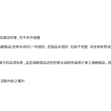
品贈送完畢 , 恕不另外提醒
滿額贈品(全新未拆封)一併退回 , 若贈品未退回 . 包裝不完整 . 非全新狀態
顯示的品項為準 , 且若滿額贈品送完恕無法協助保留原訂單之滿額贈品 , 
更改活動內容之權利