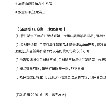
# 活動滿額贈品,恕不累贈
# 數量有限,送完為止
【 滿額贈品活動 _ 注意事項 】
(1) 若訂購當下無於訂單結帳第一步驟中顯示贈品選項 , 即為贈
(2) 欲辦理退貨 , 且原訂單保留
商品金額未達3,800元者
, 須將
190元
,非全新滿額贈品將以宅配貨到付款方式寄回
(3)欲辦理退貨併重新購買者 , 重新購買時請依訂購時第一步驟
(4)贈品數量有限 , 單筆訂單限贈一個 , 恕不累贈
(5)為保護彼此權益 , DEER.W不隨意更改活動內容 , 但保留
(活動期間 2020 . 6 . 15 -
送完為止
)