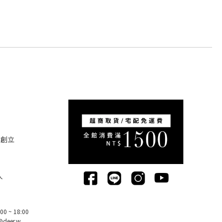
5創立
人
0 ~ 18:00
deer.w