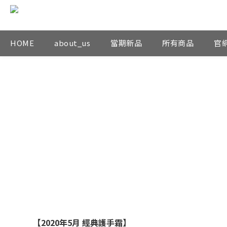
HOME
about_us
當期新品
所有商品
官
【2020年5月 經典護手霜】