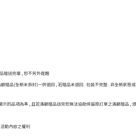
品贈送完畢 , 恕不另外提醒
滿額贈品(全新未拆封)一併退回 , 若贈品未退回 . 包裝不完整 . 非全新狀態
顯示的品項為準 , 且若滿額贈品送完恕無法協助保留原訂單之滿額贈品 , 
更改活動內容之權利