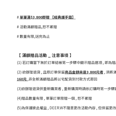
#
單筆滿$3,800即贈 【經典護手霜】
# 活動滿額贈品,恕不累贈
# 數量有限,送完為止
【 滿額贈品活動 _ 注意事項 】
(1) 若訂購當下無於訂單結帳第一步驟中顯示贈品選項 , 即為贈
(2) 欲辦理退貨 , 且原訂單保留
商品金額未達3,800元者
, 須將
160元
,非全新滿額贈品將以宅配貨到付款方式寄回
(3)欲辦理退貨併重新購買者 , 重新購買時請依訂購時第一步驟
(4)贈品數量有限 , 單筆訂單限贈一個 , 恕不累贈
(5)為保護彼此權益 , DEER.W不隨意更改活動內容 , 但保留