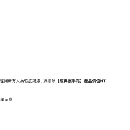
或經判斷有人為瑕疵疑慮 , 須扣除
【經典護手霜
】產品價值NT
煩請留意