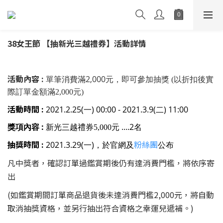
38女王節 【抽新光三越禮券】活動詳情
活動內容 :
單筆消費滿2,000元，即可參加抽獎
(
以折扣後
實
際訂單金額滿2,000元)
活動時間 :
2021.2.25(一) 00:00 - 2021.3.9(二) 11:00
獎項內容 :
新光三越禮券
元 ....2名
5,000
抽獎時間 :
粉絲團
2021.3.29(一)，於官網及
公布
凡中獎者，確認訂單過鑑賞期後仍有達消費門檻，將依序寄
出
(如鑑賞期間訂單商品退貨後未達消費門檻2,000元，將自動
取消抽獎資格，並另行抽出符合資格之幸運兒遞補。)