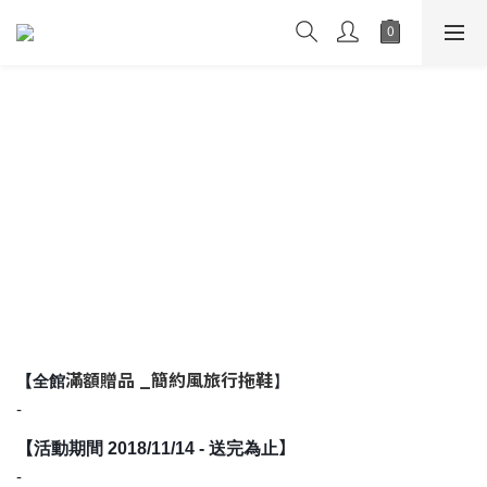
滿額贈品 _簡約風旅行拖鞋
【全館
】
-
】
【
活動期間 2018/11/14 - 送完為止
-