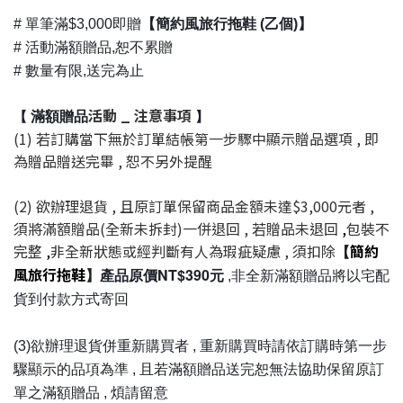
# 單筆滿$3,000即贈
【簡約風旅行拖鞋
(乙個)
】
# 活動滿額贈品,恕不累贈
# 數量有限,送完為止
活動 _ 注意事項
滿額贈品
【
】
(1) 若訂購當下無於訂單結帳第一步驟中顯示贈品選項 , 即
為贈品贈送完畢 , 恕不另外提醒
(2) 欲辦理退貨 , 且原訂單保留商品金額未達$3,000元者 ,
須將滿額贈品(全新未拆封)一併退回 , 若贈品未退回
,
包裝不
完整
,
非全新狀態或經判斷有人為瑕疵疑慮 , 須扣除
簡約
【
風旅行拖鞋
】產品原價NT$390元
,非全新滿額贈品將以宅配
貨到付款方式寄回
(3)欲辦理退貨併重新購買者 , 重新購買時請依訂購時第一步
驟顯示的品項為準 , 且若滿額贈品送完恕無法協助保留原訂
單之滿額贈品 , 煩請留意