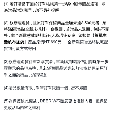
(1) 若訂購當下無於訂單結帳第一步驟中顯示贈品選項 , 即
為贈品贈送完畢 , 恕不另外提醒
(2) 欲辦理退貨 , 且原訂單保留商品金額未達3,500元者 , 須
將滿額贈品(全新未拆封)一併退回 , 若贈品未退回 . 包裝不完
整 . 非全新狀態或經判斷有人為瑕疵疑慮 , 須扣除
簡單生
【
活
帆布提袋
】產品原價NT 690元 ,非全新滿額贈品將以宅配
貨到付款方式寄回
(3)欲辦理退貨併重新購買者 , 重新購買時請依訂購時第一步
驟顯示的品項為準 , 且若滿額贈品送完恕無法協助保留原訂
單之滿額贈品 , 煩請留意
(4)贈品數量有限 , 單筆訂單限贈一個 , 恕不累贈
(5)為保護彼此權益 , DEER.W不隨意更改活動內容 , 但保留
更改活動內容之權利