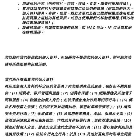
您提供的內容（例如照片、視頻、評論、文章、調查回復和評論）;
當您訪問我們的社交媒體頁面時提供給我們的資訊（例如您的姓名、
個人資料圖片、喜歡、位置、朋友清單以及社交媒體網路或應用程式
註冊頁面上描述的其他資訊，或您在使用我們的移動應用程式時的地
理位置詳細資訊）;
設備標識碼，例如有關設備的資訊，如 MAC 位址、IP 位址或其他
在線標識碼。
您自願向我們提供您的個人資料，但如果您不提供您的個人資料，則可能無法
獲得某些服務和促銷活動。
我們為什麼蒐集您的個人資料
商店蒐集個人資料的特定目的皆是為了向您提供商品或服務，包括但不限於提
供：(1) 消費者、客戶管理與服務；(2) 消費者保護；(3) 網路購物及其他電子
商務服務；(4) 驗證您的個人身份 ( 如以保護您免於詐欺等犯罪行為 )；(5) 解
決各種類型之爭議 ( 包括但不限於消費糾紛、智慧財產權爭議等 )； (6) 增進
安全交易行為；(7) 收取債務； (8) 通知您商業機會、產品、服務及更新；(9) 
偵測並保護您及商店免於錯誤、詐欺或其他犯罪行為，並監測遵法風險；(10) 
調查針對個人安全、財產安全及違約之潛在不法行為；(11) 履行條款與細則及
退換貨政策；(12) 依法令所為之行為；以及 (13) 其他於蒐集當時取得您同意