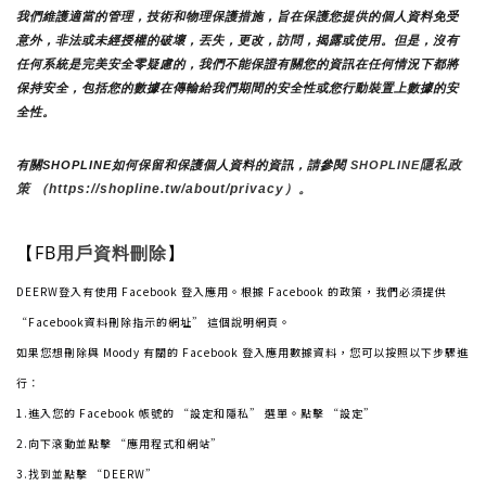
我們維護適當的管理，技術和物理保護措施，旨在保護您提供的個人資料免受
意外，非法或未經授權的破壞，丟失，更改，訪問，揭露或使用。但是，沒有
任何系統是完美安全零疑慮的，我們不能保證有關您的資訊在任何情況下都將
保持安全，包括您的數據在傳輸給我們期間的安全性或您行動裝置上數據的安
全性。
隱私政
有關SHOPLINE如何保留和保護個人資料的資訊，請參閱 
SHOPLINE
策 （https://shopline.tw/about/privacy）。 
【FB
】
用戶資料刪除
DEERW
登入有使用 Facebook 登入應用。根據 Facebook 的政策，我們必須提供
“Facebook資料刪除指示的網址” 這個說明網頁。
如果您想刪除與 Moody 有關的 Facebook 登入應用數據資料，您可以按照以下步驟進
行：
1.進入您的 Facebook 帳號的 “設定和隱私” 選單。點擊 “設定”
2.向下滾動並點擊 “應用程式和網站”
3.找到並點擊 “DEERW”