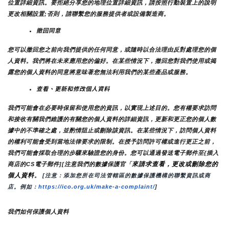
位置詳細資訊。要拒絕分享您的地理位置詳細資訊，請按照行動裝置上的說明
更改相關設置;否則，請聯繫您的服務提供者或設備製造商。
撤回同意
您可以撤回您之前向我們提供的任何同意，或隨時以合法理由反對處理您的個
人資料。我們將在未來應用您的偏好。在某些情況下，撤回您對我們使用或揭
露您的個人資料的同意將意味著您無法利用我們的某些產品或服務。
查看、更新和修改個人資料
我們可能會在必要時保留和使用您的資訊，以實現上述目的。您有權要求訪問
和接收有關我們維護的有關您的個人資料的詳細資訊，更新和更正您的個人數
據中的不準確之處，並酌情阻止或刪除該資訊。在某些情況下，訪問個人資料
的權利可能會受到當地法律要求的限制。在授予訪問許可權或進行更正之前，
我們可能會採取合理的步驟來驗證您的身份。您可以通過發送電子郵件至{插入
來請求查看，更改或刪除您的
商店的CS電子郵件][注意我們的數據保護官「
個人資料
。
 [注意：添加您所在司法管轄區的數據保護機構的聯繫資訊或商
店。例如：
https://ico.org.uk/make-a-complaint/
]
我們如何保護個人資料