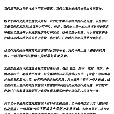
我們還可能以其他方式使用這些資訊，我們在蒐集資訊時會發出具體通知。
如果您向我們提供您的個人資料，我們打算將其用於直接行銷目的，以提供或
宣傳我們的商品和/或服務的可用性。但是，我們會在第一次向您傳送行銷訊息
時確認您並沒有不願意接受該等行銷訊息；如果您並不願意，可以在首次接受
行銷訊息時向我們表達您的意願，也可以在任何時候拒絕再接受行銷訊息。
「
的資
如您向我們提供有關資料並明確同意該等用途，我們可將上述
您提供
料」一節所載的各類個人資料用於直接促銷。
直接營銷通訊可能透過各種渠道發送給您，包括 電話、郵寄、電郵、簡訊、手
機應用程式、網路應用程式、社交媒體商店及其他通訊方式。 [注意：包括適用
於您業務的所有內容] 如果已經徵得您的同意，您在表格中提供的個人數據，或
您在同意上述訂閱時提供的個人數據將同時被我們用於該行銷目的。我們對本
段所述任何數據傳輸問題的處理將與本隱私政策中提供的內容保持一致。
倘若您不希望我們使用您的個人資料作直接促銷，您可隨時按照下文「
您的權
」一節所載的程序選擇退出我們的直接促銷
利及選擇
。如您有需要，本行必