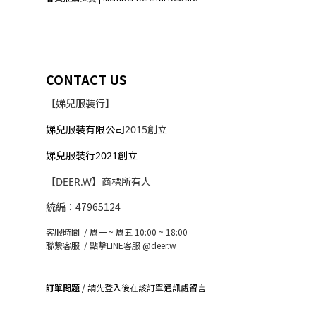
CONTACT US
【娣兒服裝行】
娣兒服裝有限公司
2015創立
娣兒服裝行2021創立
【DEER.W】商標所有人
統編：47965124
客服時間 / 周一 ~ 周五 10:00 ~ 18:00
聯繫客服 /
點擊LINE客服 @deer.w
訂單問題
/ 請先登入後在該訂單通訊處留言
司