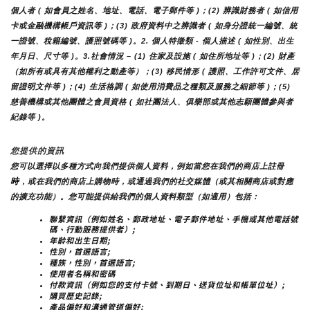
個人者 ( 如會員之姓名、地址、電話、電子郵件等 )；(2) 辨識財務者 ( 如信用
卡或金融機構帳戶資訊等 )；(3) 政府資料中之辨識者 ( 如身分證統一編號、統
一證號、稅籍編號、護照號碼等 )。2. 個人特徵類 - 個人描述 ( 如性別、出生
年月日、尺寸等 )。3.社會情況 – (1) 住家及設施 ( 如住所地址等 )；(2) 財產
（如所有或具有其他權利之動產等）；(3) 移民情形 ( 護照、工作許可文件、居
留證明文件等 )；(4) 生活格調 ( 如使用消費品之種類及服務之細節等 )；(5) 
慈善機構或其他團體之會員資格 ( 如社團法人、俱樂部或其他志願團體參與者
紀錄等 )。
您提供的資訊
您可以選擇以多種方式向我們提供個人資料，例如當您在我們的商店上註冊
時
，或在我們的商店上購物時，或通過我們的社交媒體（或其相關商店或對應
的擴充功能）。您可能提供給我們的個人資料類型（如適用）包括：
聯繫資訊（例如姓名、郵政地址、電子郵件地址、手機或其他電話號
碼、行動服務提供者）;
年齡和出生日期;
性別，首選語言;
種族，性別，首選語言;
使用者名稱和密碼
付款資訊（例如您的支付卡號、到期日、送貨位址和帳單位址）;
購買歷史記錄;
產品偏好和溝通管道偏好;