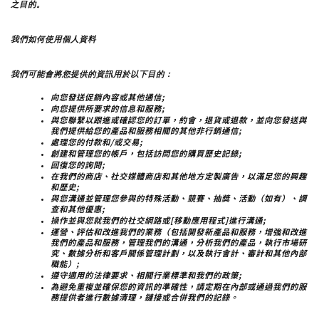
之目的。
我們如何使用個人資料
我們可能會將您提供的資訊用於以下目的：
向您發送促銷內容或其他通信;
向您提供所要求的信息和服務;
與您聯繫以跟進或確認您的訂單，約會，退貨或退款，並向您發送與
我們提供給您的產品和服務相關的其他非行銷通信;
處理您的付款和/或交易;
創建和管理您的帳戶，包括訪問您的購買歷史記錄;
回復您的詢問;
在我們的商店、社交媒體商店和其他地方定製廣告，以滿足您的興趣
和歷史;
與您溝通並管理您參與的特殊活動、競賽、抽獎、活動（如有）、調
查和其他優惠;
操作並與您就我們的社交網路或[移動應用程式]進行溝通;
運營、評估和改進我們的業務（包括開發新產品和服務，增強和改進
我們的產品和服務，管理我們的溝通，分析我們的產品，執行市場研
究、數據分析和客戶關係管理計劃，以及執行會計、審計和其他內部
職能）;
遵守適用的法律要求、相關行業標準和我們的政策;
為避免重複並確保您的資訊的準確性，請定期在內部或通過我們的服
務提供者進行數據清理，鏈接或合併我們的記錄。