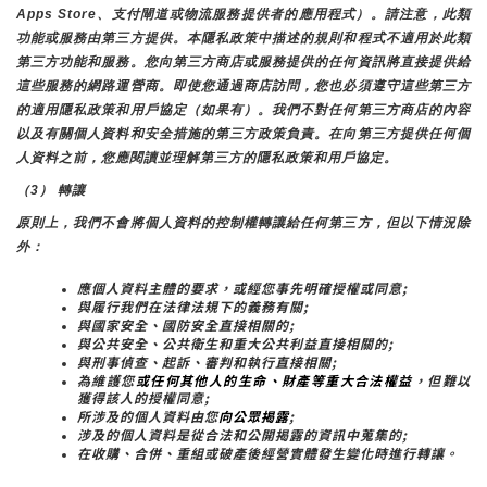
Apps Store、支付閘道或物流服務提供者的應用程式）。請注意，此類
功能或服務由第三方提供。本隱私政策中描述的規則和程式不適用於此類
第三方功能和服務。您向第三方商店或服務提供的任何資訊將直接提供給
這些服務的網路運營商。即使您通過商店訪問，您也必須遵守這些第三方
的適用隱私政策和用戶協定（如果有）。我們不對任何第三方商店的內容
以及有關個人資料和安全措施的第三方政策負責。在向第三方提供任何個
人資料之前，您應閱讀並理解第三方的隱私政策和用戶協定。
（3） 轉讓
原則上，我們不會將個人資料的控制權轉讓給任何第三方，但以下情況除
外：
應個人資料主體的要求，或經您事先明確授權或同意;
與履行我們在法律法規下的義務有關;
與國家安全、國防安全直接相關的;
與公共安全、公共衛生和重大公共利益直接相關的;
與刑事偵查、起訴、審判和執行直接相關;
為維護您
或任何其他人的生命、財產等重大合法權益
，但難以
獲得該人的授權同意;
所涉及的個人資料由您
向公眾揭露
;
涉及的個人資料是從合法和公開揭露的資訊中蒐集的;
在收購、合併、重組或破產後經營實體發生變化時進行轉讓。