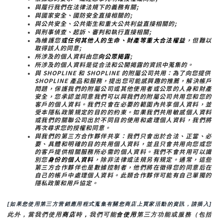
與履行我們在法律法規下的義務有關;
與國家安全、國防安全直接相關的;
與公共安全、公共衛生和重大公共利益直接相關的;
與刑事偵查、起訴、審判和執行直接相關;
為維護您
或任何其他人的生命、財產等重大合法權益
，但難以
取得該人的同意;
所涉及的個人資料由您
向公眾揭露
;
所涉及的個人資料是從合法和公開揭露的資訊中蒐集的。
與 SHOPLINE 和 SHOPLINE 的附屬公司共用：為了向您提供 
SHOPLINE 產品和服務，提出您可能感興趣的推薦，解決帳戶
問題，保護我們的附屬公司或其他使用者或公眾的人身和財產
安全，您承認並同意我們可以與我們的附屬公司共用您和您的
客戶的個人資料。我們只會在必要的範圍內共享個人資料，並
受本隱私政策規定的目的的約束。如果我們共用敏感個人資料
或我們的關聯公司出於不同目的使用和處理個人資料，我們將
再次尋求您的授權和同意。
與我們的第三方合作夥伴共享：我們只會出於合法、正當、必
要、具體和明確的目的共用個人資料，並且只會共用向您或您
的客戶提供相關服務所必需的個人資料。我們不會共用可以識
別您
身份的個人資料
，除非法律或法規另有規定。通常，這些
第三方合作夥伴也是數據控制者，他們將在徵得您的同意后在
自己的帳戶中處理個人資料。此類合作夥伴可能有自己單獨的
隱私政策和用戶協定。
[如果您使用第三方营銷應用程式蒐集有關您商店上買家活動的資訊，請插入]
此外，當我們使用
商店
時
，
我們可能會
使用
第三方功能或服務（包括