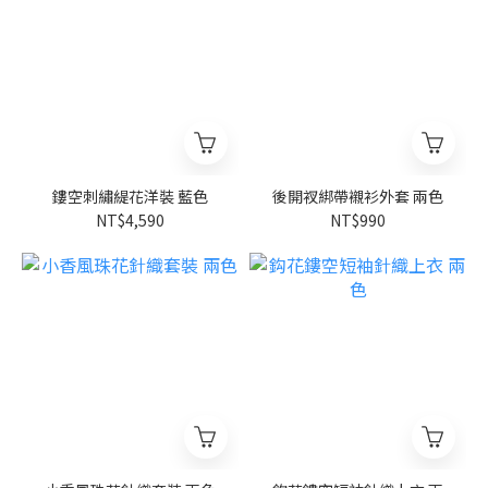
鏤空刺繡緹花洋裝 藍色
後開衩綁帶襯衫外套 兩色
NT$4,590
NT$990