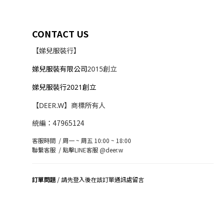
CONTACT US
【娣兒服裝行】
娣兒服裝有限公司
2015創立
娣兒服裝行2021創立
【DEER.W】商標所有人
統編：47965124
客服時間 / 周一 ~ 周五 10:00 ~ 18:00
聯繫客服 /
點擊LINE客服 @deer.w
訂單問題
/ 請先登入後在該訂單通訊處留言
司