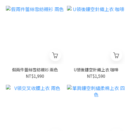
假兩件蕾絲雪紡襯衫 兩色
U領後鏤空針織上衣 咖啡
NT$1,990
NT$1,590