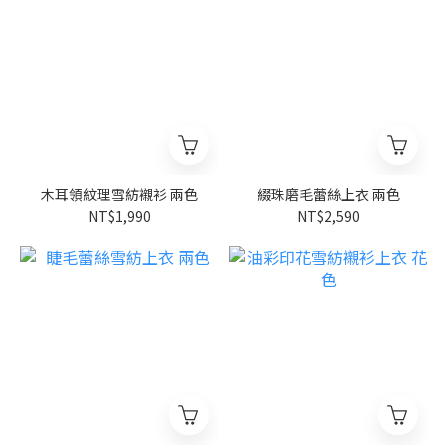
木耳領紋理雪紡襯衫 兩色
綴珠磨毛蕾絲上衣 兩色
NT$1,990
NT$2,590