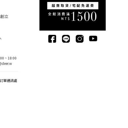
5創立
人
0 ~ 18:00
deer.w
該訂單通訊處