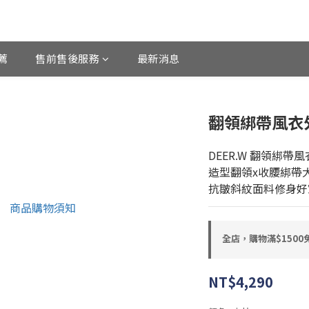
薦
售前售後服務
最新消息
翻領綁帶風衣
DEER.W 翻領綁帶
造型翻領x收腰綁帶
抗皺斜紋面料修身好
全店，購物滿$150
NT$4,290