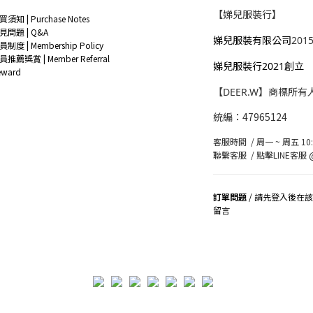
【娣兒服裝行】
買須知 | Purchase Notes
見問題 | Q&A
娣兒服裝有限公司
201
員制度 | Membership Policy
員推薦獎賞 | Member Referral
娣兒服裝行2021創立
eward
【DEER.W】商標所有
統編：47965124
客服時間 / 周一 ~ 周五 10:0
聯繫客服 /
點擊LINE客服 @
訂單問題
/ 請先登入後在
留言
司