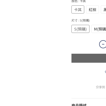
顏色
: 卡其
卡其
紅棕
尺寸
: S(預購)
S(預購)
M(預購
分享到
商品描述