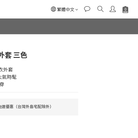
繁體中文
外套 三色
風衣外套
大氣時髦
穿
0免運優惠（台灣外島宅配除外）