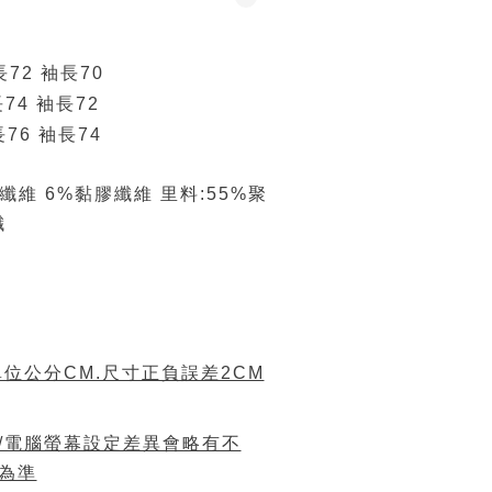
衣長72 袖長70
長74 袖長72
76 袖長74
酯纖維 6%黏膠纖維 里料:55%聚
纖
位公分CM.尺寸正負誤差2CM
/電腦螢幕設定差異會略有不
為準