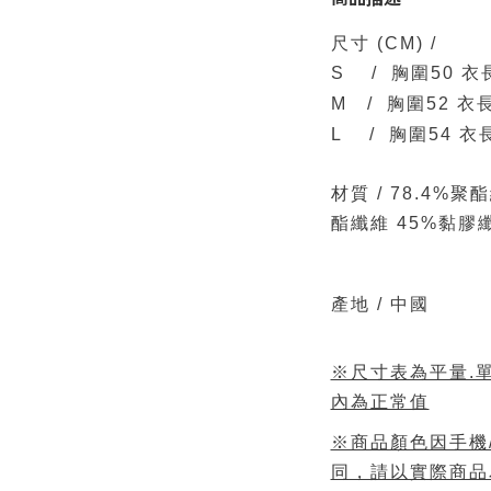
尺寸
(CM)
/
S / 胸圍50 
M / 胸圍52 衣
L / 胸圍54 衣長
材質 /
78.4%聚
酯纖維 45%黏膠
產地 / 中國
※尺寸表為平量.單
內為正常值
※商品顏色因手機
同，請以實際商品