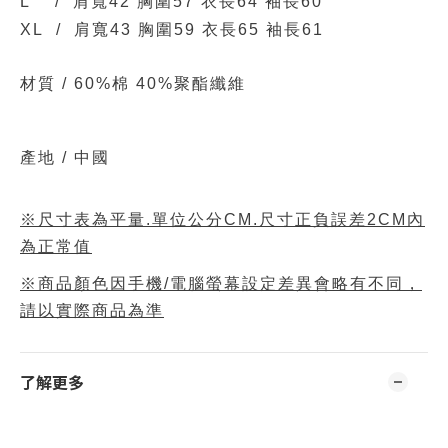
L / 肩寬42 胸圍57 衣長64 袖長60
XL / 肩寬43 胸圍59 衣長65 袖長61
材質 /
60%棉 40%聚酯纖維
產地 / 中國
※尺寸表為平量.單位公分CM.尺寸正負誤差2CM內
為正常值
※商品顏色因手機/電腦螢幕設定差異會略有不同，
請以實際商品為準
了解更多