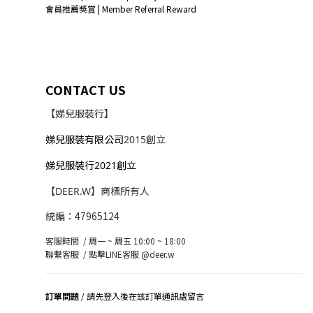
會員推薦獎賞 | Member Referral Reward
CONTACT US
【娣兒服裝行】
娣兒服裝有限公司
2015創立
娣兒服裝行2021創立
【DEER.W】商標所有人
統編：47965124
客服時間 / 周一 ~ 周五 10:00 ~ 18:00
聯繫客服 /
點擊LINE客服 @deer.w
訂單問題
/ 請先登入後在該訂單通訊處留言
司