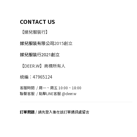
CONTACT US
【娣兒服裝行】
娣兒服裝有限公司
2015創立
娣兒服裝行2021創立
【DEER.W】商標所有人
統編：47965124
客服時間 / 周一 ~ 周五 10:00 ~ 18:00
聯繫客服 /
點擊LINE客服 @deer.w
訂單問題
/ 請先登入後在該訂單通訊處留言
司