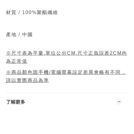
材質 /
100%聚酯纖維
產地 / 中國
※尺寸表為平量.單位公分CM.尺寸正負誤差2CM內
為正常值
※商品顏色因手機/電腦螢幕設定差異會略有不同，
請以實際商品為準
了解更多