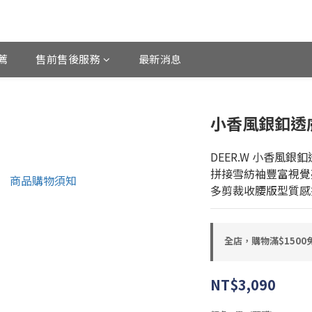
薦
售前售後服務
最新消息
小香風銀釦透
DEER.W 小香風銀
拼接雪紡袖豐富視覺
多剪裁收腰版型質感
全店，購物滿$150
NT$3,090