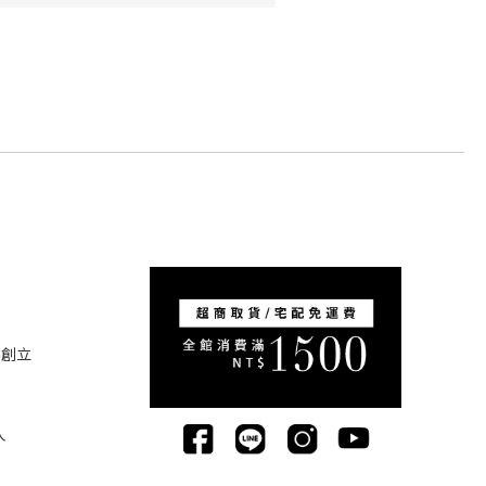
5創立
人