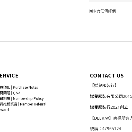
尚未有任何評價
ERVICE
CONTACT US
【娣兒服裝行】
買須知 | Purchase Notes
見問題 | Q&A
娣兒服裝有限公司
201
員制度 | Membership Policy
員推薦獎賞 | Member Referral
娣兒服裝行2021創立
eward
【DEER.W】商標所有
統編：47965124