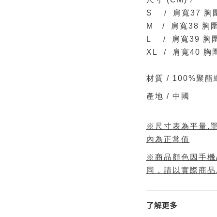
S /
肩寬37 胸
M / 肩寬38 胸
L / 肩寬39 胸
XL / 肩寬40 
材質 /
100%聚酯
產地 / 中國
※尺寸表為平量.單
內為正常值
※商品顏色因手機
同，請以實際商品
了解更多