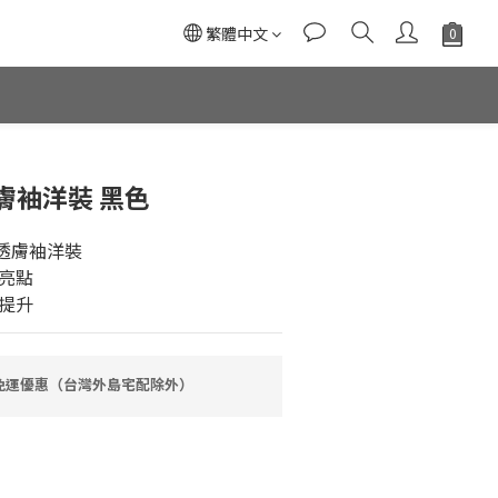
繁體中文
膚袖洋裝 黑色
釦透膚袖洋裝
亮點
提升
0免運優惠（台灣外島宅配除外）