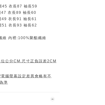
圍45 衣長87 袖長59
圍47 衣長89 袖長60
圍49 衣長91 袖長61
胸圍51 衣長93 袖長62
纖維 內裡:100%聚酯纖維
位公分CM.尺寸正負誤差2CM
/電腦螢幕設定差異會略有不
為準