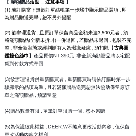
活動 _ 注意事項
滿額贈品
【
】
(1) 若訂購當下無於訂單結帳第一步驟中顯示贈品選項 , 即
為贈品贈送完畢 , 恕不另外提醒
(2) 欲辦理退貨 , 且原訂單保留商品金額未達3,500元者 , 須
將滿額贈品(全新未拆封)一併退回 , 若贈品未退回 . 包裝不完
整 . 非全新狀態或經判斷有人為瑕疵疑慮 , 須扣除
古典圖
【
鑑撞色絲巾
】產品原價NT 390元 ,非全新滿額贈品將以宅配
貨到付款方式寄回
(3)欲辦理退貨併重新購買者 , 重新購買時請依訂購時第一步
驟顯示的品項為準 , 且若滿額贈品送完恕無法協助保留原訂
單之滿額贈品 , 煩請留意
(4)贈品數量有限 , 單筆訂單限贈一個 , 恕不累贈
(5)為保護彼此權益 , DEER.W不隨意更改活動內容 , 但保留
更改活動內容之權利